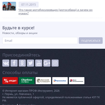
07.11.2015
Что такое мотобуксировщик (мотособака) и зачем он
нужен?
Будьте в курсе!
Новости, обзоры и акции
ПОДПИСАТЬСЯ
Присоединяйтесь
Способы оплаты
© Интернет-магазин ПРОФ-Инструмент, 2026
г. Пермь, ул. Левченко, 1
Не является публичной офертой, определяемой положениями статьи 437 ГК
РФ.