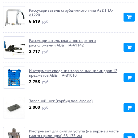
Рассухариватель струбцинного типа AE&T TA-
A1220
6 619
руб.
Рассухариватель клапанов верхнего
расположения AE&T TA-A1142
2 717
руб.
Инструмент сведения тормозных цилиндров 12
предметов AE&T TA-B1010
2 758
руб.
Запасной нож (карбид вольфрама)
2 000
руб.
Инструмент для снятия уступа (на верхней части
гильзы цилиндра) 68-135 мм