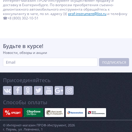
Интернет-магазин ПРОФ-Инструмент осуществляет продажу и
доставку в Екатеринбурге. По вопросам приобретения съемно-
демонтажного автомобильного инструмента обращайтесь к
консультанту в чате, по эл. адресу ✉️
prof-instrument@list.ru
и телефону
☎+8 (800) 302-10-51
Будьте в курсе!
Новости, обзоры и акции
ПОДПИСАТЬСЯ
Присоединяйтесь
Способы оплаты
© Интернет-магазин ПРОФ-Инструмент, 2026
г. Пермь, ул. Левченко, 1