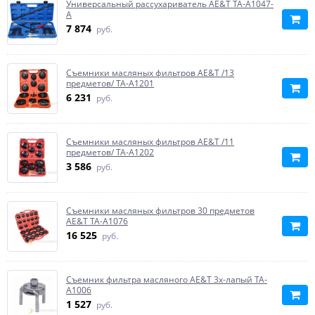
Универсальный рассухариватель AE&T TA-A1047-
A
7 874
руб.
Съемники масляных фильтров AE&T /13
предметов/ TA-A1201
6 231
руб.
Съемники масляных фильтров AE&T /11
предметов/ TA-A1202
3 586
руб.
Съемники масляных фильтров 30 предметов
AE&T TA-A1076
16 525
руб.
Съемник фильтра масляного AE&T 3х-лапый TA-
A1006
1 527
руб.