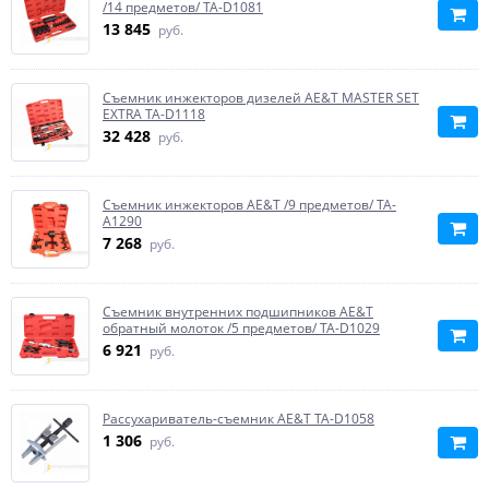
/14 предметов/ TA-D1081
13 845
руб.
Съемник инжекторов дизелей AE&T MASTER SET
EXTRA TA-D1118
32 428
руб.
Съемник инжекторов AE&T /9 предметов/ TA-
A1290
7 268
руб.
Съемник внутренних подшипников AE&T
обратный молоток /5 предметов/ TA-D1029
6 921
руб.
Рассухариватель-съемник AE&T TA-D1058
1 306
руб.