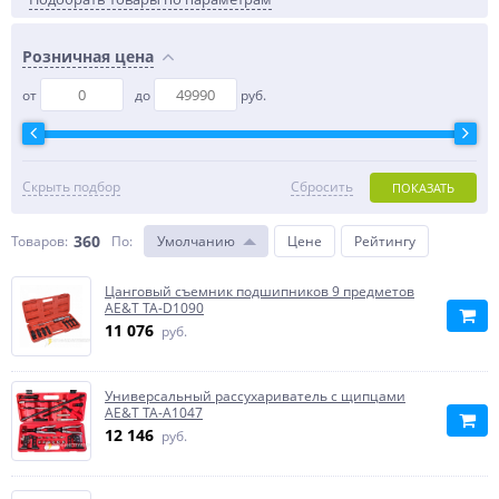
Розничная цена
от
до
руб.
Скрыть подбор
Сбросить
ПОКАЗАТЬ
360
Товаров:
По
:
Умолчанию
Цене
Рейтингу
Цанговый съемник подшипников 9 предметов
AE&T TA-D1090
11 076
руб.
Универсальный рассухариватель с щипцами
AE&T TA-A1047
12 146
руб.