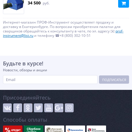
34 500
руб.
Интернет-магазин ПРОФ-Инструмент осуществляет продажу и
доставку в Екатеринбурге. По вопросам приобретения палатки для
сварщиков обращайтесь к консультанту в чате, по эл. адресу ✉️
prof-
instrument@list.ru
и телефону ☎+8 (800) 302-10-51
Будьте в курсе!
Новости, обзоры и акции
ПОДПИСАТЬСЯ
Присоединяйтесь
Способы оплаты