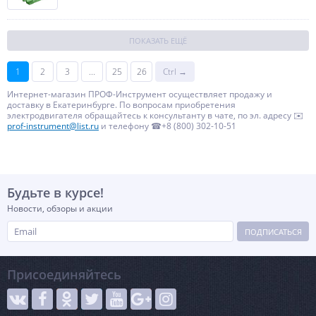
ПОКАЗАТЬ ЕЩЁ
1
2
3
...
25
26
Ctrl →
Интернет-магазин ПРОФ-Инструмент осуществляет продажу и
доставку в Екатеринбурге. По вопросам приобретения
электродвигателя обращайтесь к консультанту в чате, по эл. адресу ✉️
prof-instrument@list.ru
и телефону ☎+8 (800) 302-10-51
Будьте в курсе!
Новости, обзоры и акции
ПОДПИСАТЬСЯ
Присоединяйтесь