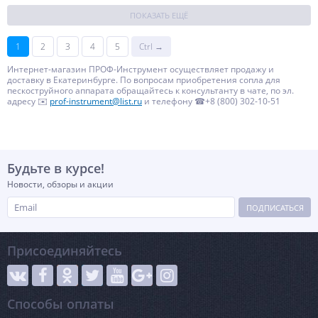
ПОКАЗАТЬ ЕЩЁ
1
2
3
4
5
Ctrl →
Интернет-магазин ПРОФ-Инструмент осуществляет продажу и
доставку в Екатеринбурге. По вопросам приобретения сопла для
пескоструйного аппарата обращайтесь к консультанту в чате, по эл.
адресу ✉️
prof-instrument@list.ru
и телефону ☎+8 (800) 302-10-51
Будьте в курсе!
Новости, обзоры и акции
ПОДПИСАТЬСЯ
Присоединяйтесь
Способы оплаты