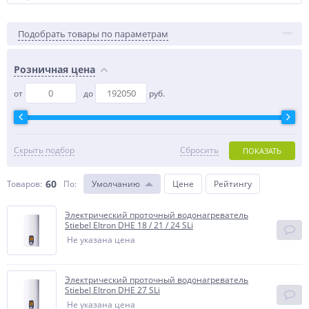
Подобрать товары по параметрам
Розничная цена
от
до
руб.
Скрыть подбор
Сбросить
ПОКАЗАТЬ
60
Товаров:
По
:
Умолчанию
Цене
Рейтингу
Электрический проточный водонагреватель
Stiebel Eltron DHE 18 / 21 / 24 SLi
Не указана цена
Электрический проточный водонагреватель
Stiebel Eltron DHE 27 SLi
Не указана цена