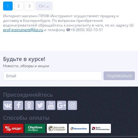
1
2
3
Ctrl →
Интернет-магазин ПРОФ-Инструмент осуществляет продажу и
доставку в Екатеринбурге. По вопросам приобретения
водонагревателей обращайтесь к консультанту в чате, по эл. адресу ✉️
prof-instrument@list.ru
и телефону ☎+8 (800) 302-10-51
Будьте в курсе!
Новости, обзоры и акции
ПОДПИСАТЬСЯ
Присоединяйтесь
Способы оплаты