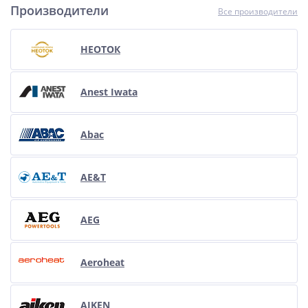
Производители
Все производители
НЕОТОК
Anest Iwata
Abac
AE&T
AEG
Aeroheat
AIKEN