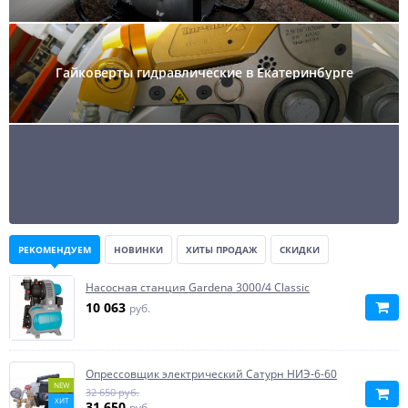
Гайковерты гидравлические в Екатеринбурге
РЕКОМЕНДУЕМ
НОВИНКИ
ХИТЫ ПРОДАЖ
СКИДКИ
Насосная станция Gardena 3000/4 Classic
10 063
руб.
Опрессовщик электрический Сатурн НИЭ-6-60
NEW
32 650 руб.
ХИТ
31 650
руб.