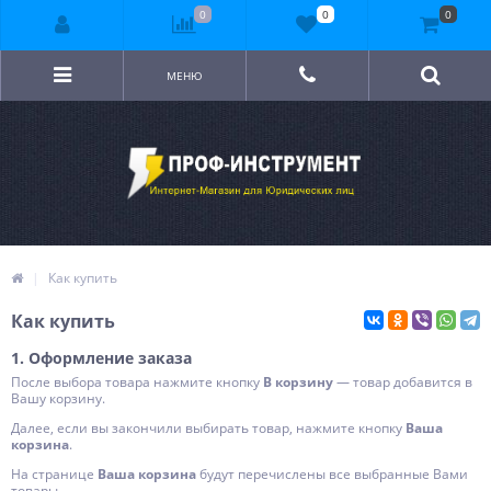
0
0
0
МЕНЮ
Как купить
Как купить
1. Оформление заказа
После выбора товара нажмите кнопку
В корзину
— товар добавится в
Вашу корзину.
Далее, если вы закончили выбирать товар, нажмите кнопку
Ваша
корзина
.
На странице
Ваша корзина
будут перечислены все выбранные Вами
товары.