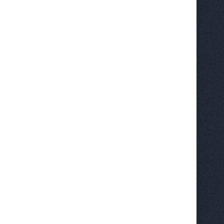
Пистолет для вязки
Пистолет для вязки
арматуры NRT-25l
арматуры NRT-58l
Не указана цена
74 896
руб.