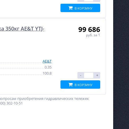
В КОРЗИНУ
99 686
 350кг AE&T YTJ-
руб.
за 1
AE&T
0.35
100.8
-
+
В КОРЗИНУ
 вопросам приобретения гидравлических тележек
0) 302-10-51
NEW
NEW
%
%