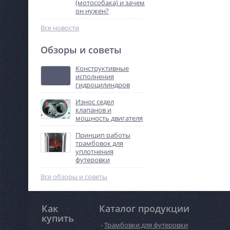
(мотособака) и зачем
он нужен?
Все новости
Обзоры и советы
Конструктивные
исполнения
гидроцилиндров
Износ седел
клапанов и
мощность двигателя
Принцип работы
трамбовок для
уплотнения
футеровки
Все обзоры и советы
Как
Каталог продукции
купить
Трамбовки для футеровки