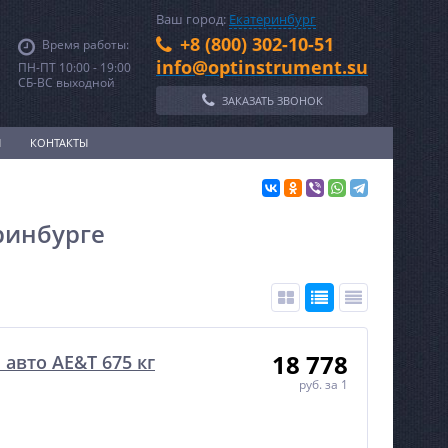
Ваш город:
Екатеринбург
+8 (800) 302-10-51
Время работы:
info@optinstrument.su
ПН-ПТ 10:00 - 19:00
СБ-ВС выходной
ЗАКАЗАТЬ ЗВОНОК
И
КОНТАКТЫ
ринбурге
18 778
авто AE&T 675 кг
руб.
за 1