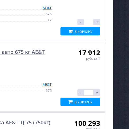
AE&T
675
17
-
+
В КОРЗИНУ
17 912
авто 675 кг AE&T
руб.
за 1
AE&T
675
-
+
В КОРЗИНУ
100 293
AE&T TJ-75 (750кг)
руб.
за 1