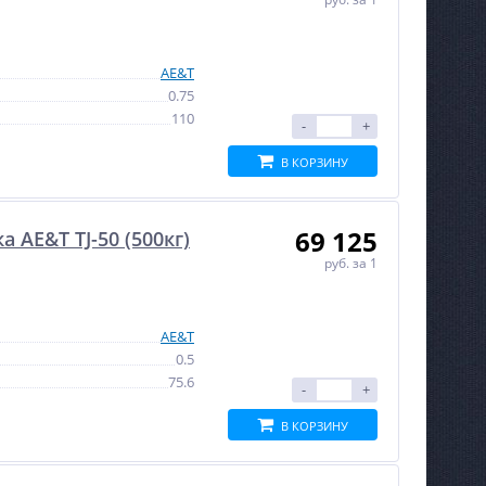
AE&T
0.75
110
-
+
В КОРЗИНУ
69 125
AE&T TJ-50 (500кг)
руб.
за 1
AE&T
0.5
75.6
-
+
В КОРЗИНУ