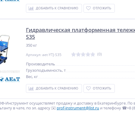
ДОБАВИТЬ К СРАВНЕНИЮ
ОТЛОЖИТЬ
Гидравлическая платформенная тележка
S35
350 кг
(0)
Артикул: aet-YTJ-S35
Производитель
Грузоподъемность, т
Вес, кг
ДОБАВИТЬ К СРАВНЕНИЮ
ОТЛОЖИТЬ
Ф-Инструмент осуществляет продажу и доставку в Екатеринбурге. По
танту в чате, по эл. адресу ✉️
prof-instrument@list.ru
и телефону ☎+8 (80
NEW
NEW
NEW
ХИТ
ХИТ
ХИТ
%
%
%