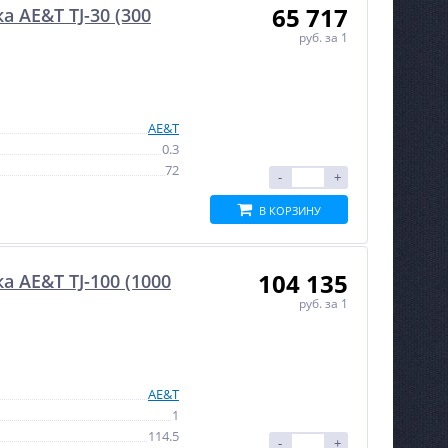
65 717
 AE&T TJ-30 (300
руб.
за 1
AE&T
0.3
72
-
+
В КОРЗИНУ
104 135
 AE&T TJ-100 (1000
руб.
за 1
AE&T
1
114.5
-
+