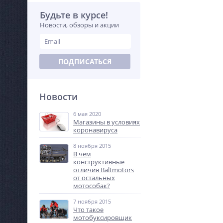
Будьте в курсе!
Новости, обзоры и акции
ПОДПИСАТЬСЯ
Новости
6 мая 2020
Магазины в условиях
коронавируса
8 ноября 2015
В чем
конструктивные
отличия Baltmotors
от остальных
мотособак?
7 ноября 2015
Что такое
мотобуксировщик