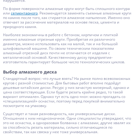
нарушается.
По форме поверхности алмазные круги могут быть сплошного контура
или
сегментарного
. Рекомендуется заменять съемные алмазные круги
по камню после того, как стирается алмазное напыление. Именно оно
отвечает за рассечение материалов на основе песка, цемента и
природного камня.
Наиболее экономичны в работе с бетоном, кирпичом и плиткой
именно алмазные отрезные круги. Приобретая их различного
диаметра, можно использовать как на малой, так и на большой
шлифовальной машине. По своим техническим показателям
алмазный отрезной диск почти не отличается от изделия с
металлической основой. Качественному диску предприятие-
изготовитель гарантирует большое число технологических циклов.
Выбор алмазного диска
Стандартный вопрос: что лучше взять? На рынке полно всевозможных
кругов с разной стоимостью. Для бытовых работ вполне подойдут
дешевые китайские диски. Ресурс у них зачастую мизерный, однако и
цена соответствующая. Если будете резать крайне редко, то такой
вариант оптимален. Однако тут есть одно «но»: можно прогадать со
«специализацией» оснастки, поэтому перед покупкой внимательно
посмотрите на упаковку.
Существует и такая разновидность, как универсальные диски.
Отношение к ним неоднозначное. Одни специалисты утверждают, что
это не оснастка, а одноразовая болванка с алмазами, другие хвалят их
за способность резать материалы, сильно отличающиеся по
свойствам, так как связка у нее тоже универсальная.