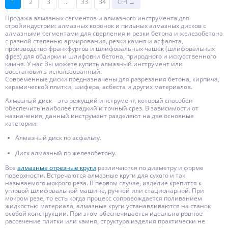
1
2
3
...
33
34
Ctrl →
Продажа алмазных сегментов и алмазного инструмента для
стройиндустрии: алмазных коронок и пильных алмазных дисков с
алмазными сегментами для сверления и резки бетона и железобетона
с разной степенью армирования, резки камня и асфальта,
производство франкфуртов и шлифовальных чашек (шлифовальных
фрез) для обдирки и шлифовки бетона, природного и искусственного
камня. У нас Вы можете купить алмазный инструмент или
восстановить использованный.
Современные диски предназначены для разрезания бетона, кирпича,
керамической плитки, шифера, асбеста и других материалов.
Алмазный диск – это режущий инструмент, который способен
обеспечить наиболее гладкий и точный срез. В зависимости от
назначения, данный инструмент разделяют на две основные
категории:
Алмазный диск по асфальту.
Диск алмазный по железобетону.
Все
алмазные отрезные круги
различаются по диаметру и форме
поверхности. Встречаются алмазные круги для сухого и так
называемого мокрого реза. В первом случае, изделие крепится к
угловой шлифовальной машине, ручной или стационарной. При
мокром резе, то есть когда процесс сопровождается поливанием
жидкостью материала, алмазные круги устанавливаются на станок
особой конструкции. При этом обеспечивается идеально ровное
рассечение плитки или камня, структура изделия практически не