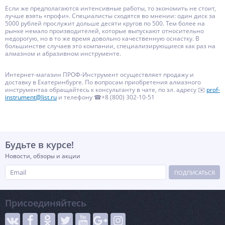
Если же предполагаются интенсивные работы, то экономить не стоит,
лучше взять «профи». Специалисты сходятся во мнении: один диск за
5000 рублей прослужит дольше десяти кругов по 500. Тем более на
рынке немало производителей, которые выпускают относительно
недорогую, но в то же время довольно качественную оснастку. В
большинстве случаев это компании, специализирующиеся как раз на
алмазном и абразивном инструменте.
Интернет-магазин ПРОФ-Инструмент осуществляет продажу и
доставку в Екатеринбурге. По вопросам приобретения алмазного
инструментаа обращайтесь к консультанту в чате, по эл. адресу ✉️
prof-
instrument@list.ru
и телефону ☎+8 (800) 302-10-51
Будьте в курсе!
Новости, обзоры и акции
ПОДПИСАТЬСЯ
Присоединяйтесь