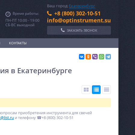
Ваш город:
Екатеринбург
+8 (800) 302-10-51
Время работы:
info@optinstrument.su
ПН-ПТ 10:00 - 19:00
СБ-ВС выходной
ЗАКАЗАТЬ ЗВОНОК
И
КОНТАКТЫ
ия в Екатеринбурге
вопросам приобретения инструмента для свечей
@list.ru
и телефону ☎+8 (800) 302-10-51