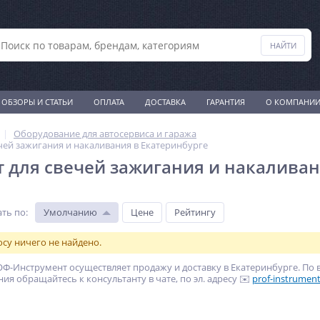
ОБЗОРЫ И СТАТЬИ
ОПЛАТА
ДОСТАВКА
ГАРАНТИЯ
О КОМПАНИ
Оборудование для автосервиса и гаража
чей зажигания и накаливания в Екатеринбурге
 для свечей зажигания и накаливан
ть по
:
Умолчанию
Цене
Рейтингу
су ничего не найдено.
Ф-Инструмент осуществляет продажу и доставку в Екатеринбурге. По 
ия обращайтесь к консультанту в чате, по эл. адресу ✉️
prof-instrument