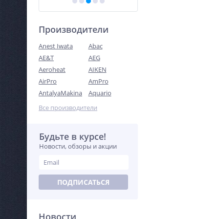
Производители
Anest Iwata
Abac
AE&T
AEG
Aeroheat
AIKEN
AirPro
AmPro
AntalyaMakina
Aquario
Все производители
Будьте в курсе!
Новости, обзоры и акции
ПОДПИСАТЬСЯ
Новости