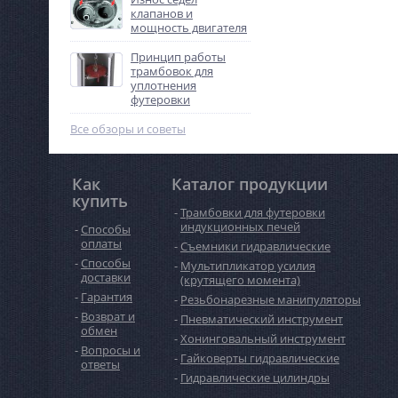
клапанов и
мощность двигателя
Принцип работы
трамбовок для
уплотнения
футеровки
Все обзоры и советы
Как
Каталог продукции
купить
Трамбовки для футеровки
индукционных печей
Способы
оплаты
Съемники гидравлические
Способы
Мультипликатор усилия
доставки
(крутящего момента)
Гарантия
Резьбонарезные манипуляторы
Возврат и
Пневматический инструмент
обмен
Хонинговальный инструмент
Вопросы и
Гайковерты гидравлические
ответы
Гидравлические цилиндры