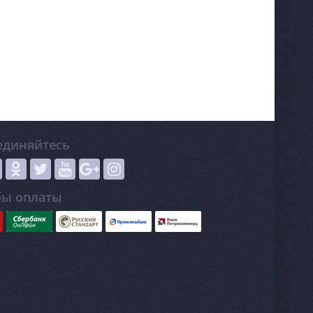
единяйтесь
бы оплаты