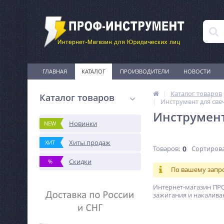
ГЛАВНАЯ
КАТАЛОГ
ПРОИЗВОДИТЕЛИ
НОВОСТИ
Каталог товаров
Каталог товаров
Инструмент для све
Инструмент
Новинки
NEW
Хиты продаж
ХИТ
Товаров:
0
Сортирова
Скидки
%
По вашему запро
Интернет-магазин ПРО
зажигания и накаливан