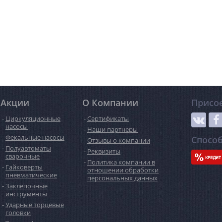
Акции
О Компании
Присо
Циркуляционные
Сертификаты
насосы
Наши партнеры
Фекальные насосы
Спосо
Отзывы о компании
Полуавтоматы
Реквизиты
сварочные
Политика компании в
Гайковерты
отношении обработки
пневматические
персональных данных
Заклепочные
инструменты
Ударные торцевые
головки