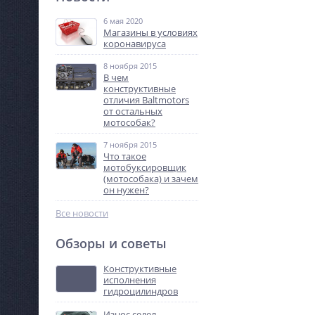
6 мая 2020
Магазины в условиях
коронавируса
8 ноября 2015
В чем
конструктивные
отличия Baltmotors
от остальных
мотособак?
7 ноября 2015
Что такое
мотобуксировщик
(мотособака) и зачем
он нужен?
Все новости
Обзоры и советы
Конструктивные
исполнения
гидроцилиндров
Износ седел